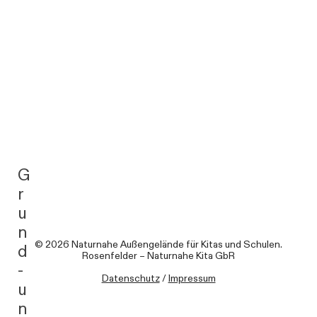
G
r
u
n
© 2026 Naturnahe Außengelände für Kitas und Schulen.
d
Rosenfelder – Naturnahe Kita GbR
-
Datenschutz
/
Impressum
u
n